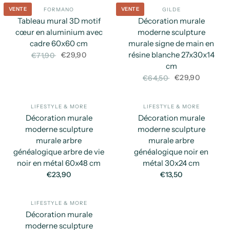
VENTE
VENTE
FORMANO
GILDE
APERÇU RAPIDE
AP
Tableau mural 3D motif
Décoration murale
cœur en aluminium avec
moderne sculpture
cadre 60x60 cm
murale signe de main en
résine blanche 27x30x14
€29,90
€71,90
cm
€29,90
€64,50
LIFESTYLE & MORE
LIFESTYLE & MORE
APERÇU RAPIDE
AP
Décoration murale
Décoration murale
moderne sculpture
moderne sculpture
murale arbre
murale arbre
généalogique arbre de vie
généalogique noir en
noir en métal 60x48 cm
métal 30x24 cm
€23,90
€13,50
LIFESTYLE & MORE
APERÇU RAPIDE
Décoration murale
moderne sculpture