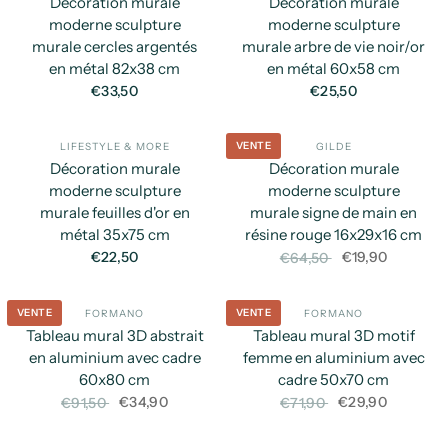
Décoration murale
Décoration murale
moderne sculpture
moderne sculpture
murale cercles argentés
murale arbre de vie noir/or
en métal 82x38 cm
en métal 60x58 cm
€33,50
€25,50
VENTE
LIFESTYLE & MORE
GILDE
APERÇU RAPIDE
AP
Décoration murale
Décoration murale
moderne sculpture
moderne sculpture
murale feuilles d'or en
murale signe de main en
métal 35x75 cm
résine rouge 16x29x16 cm
€22,50
€19,90
€64,50
VENTE
VENTE
FORMANO
FORMANO
APERÇU RAPIDE
AP
Tableau mural 3D abstrait
Tableau mural 3D motif
en aluminium avec cadre
femme en aluminium avec
60x80 cm
cadre 50x70 cm
€34,90
€29,90
€91,50
€71,90