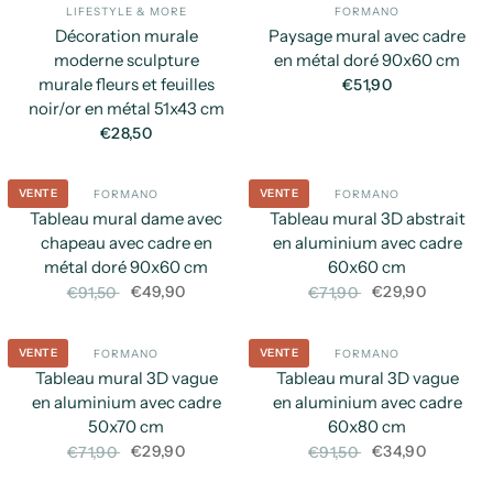
LIFESTYLE & MORE
FORMANO
APERÇU RAPIDE
AP
Décoration murale
Paysage mural avec cadre
moderne sculpture
en métal doré 90x60 cm
murale fleurs et feuilles
€51,90
noir/or en métal 51x43 cm
€28,50
VENTE
VENTE
FORMANO
FORMANO
APERÇU RAPIDE
AP
Tableau mural dame avec
Tableau mural 3D abstrait
chapeau avec cadre en
en aluminium avec cadre
métal doré 90x60 cm
60x60 cm
€49,90
€29,90
€91,50
€71,90
VENTE
VENTE
FORMANO
FORMANO
APERÇU RAPIDE
AP
Tableau mural 3D vague
Tableau mural 3D vague
en aluminium avec cadre
en aluminium avec cadre
50x70 cm
60x80 cm
€29,90
€34,90
€71,90
€91,50