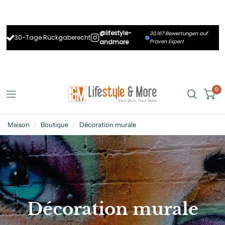
@lifestyle-
30.167 Bewertungen auf
30-Tage Rückgaberecht
andmore
Proven Expert
0
Maison
/
Boutique
/
Décoration murale
Décoration
murale