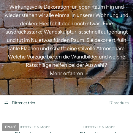
Wirkungsvolle
Dekoration
für
jeden
Raum
Hin
und
wieder
stehen
wir
alle
einmal
in
unserer
Wohnung
und
denken:
Hier
fehlt
doch
noch
etwas!
Eine
ausdrucksstarke
Wandskulptur
ist
schnell
aufgehängt
und
tut
im
Nu
etwas
für
den
Raum:
Sie
dekoriert,
füllt
kahle
Flächen
und
schafft
eine
stilvolle
Atmosphäre.
Welche
Vorzüge
bieten
die
Wandbilder
und
welche
Ratschläge
helfen
bei
der
Auswahl?
Mehr
erfahren
Filtrer et trier
17 produits
ÉPUISÉ
LIFESTYLE & MORE
LIFESTYLE & MORE
APERÇU RAPIDE
AP