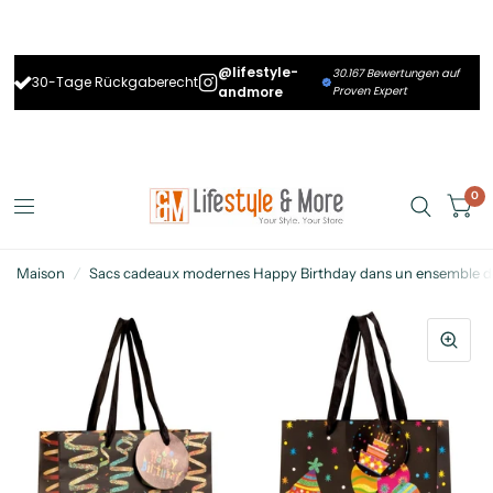
@lifestyle-
30.167 Bewertungen auf
30-Tage Rückgaberecht
andmore
Proven Expert
0
Maison
/
Sacs cadeaux modernes Happy Birthday dans un ensemble d