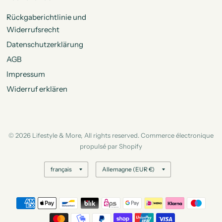
Rückgaberichtlinie und
Widerrufsrecht
Datenschutzerklärung
AGB
Impressum
Widerruf erklären
© 2026 Lifestyle & More, All rights reserved. Commerce électronique
propulsé par Shopify
Mettre
Mettre
à
à
jour
jour
le
le
pays/la
pays/la
région
région