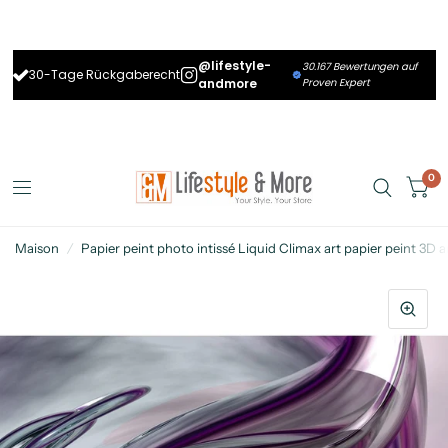
@lifestyle-
30.167 Bewertungen auf
30-Tage Rückgaberecht
andmore
Proven Expert
0
Maison
/
Papier peint photo intissé Liquid Climax art papier peint 3D 