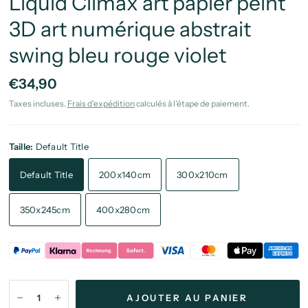
Liquid Climax art papier peint
3D art numérique abstrait
swing bleu rouge violet
€34,90
Taxes incluses.
Frais d'expédition
calculés à l'étape de paiement.
Taille:
Default Title
Default Title
200x140cm
300x210cm
350x245cm
400x280cm
AJOUTER AU PANIER