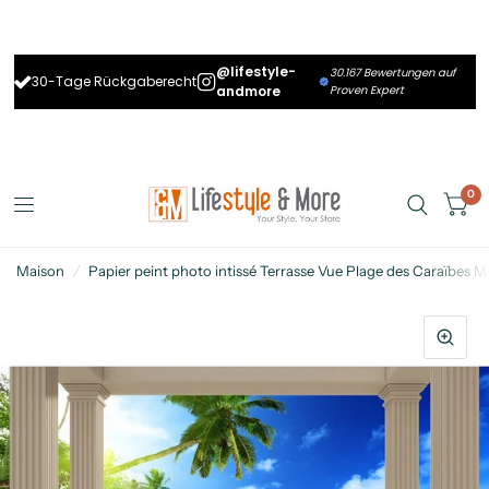
@lifestyle-
30.167 Bewertungen auf
30-Tage Rückgaberecht
andmore
Proven Expert
0
Maison
/
Papier peint photo intissé Terrasse Vue Plage des Caraïbes M