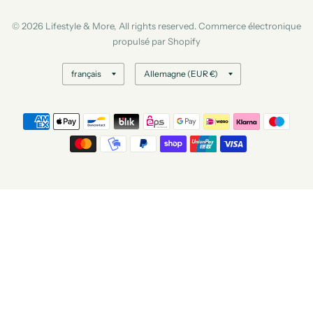
© 2026 Lifestyle & More, All rights reserved. Commerce électronique
propulsé par Shopify
Mettre
Mettre
à
à
jour
jour
le
le
pays/la
pays/la
région
région