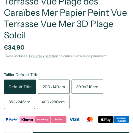
Terrasse Vue Plage des
Caraïbes Mer Papier Peint Vue
Terrasse Vue Mer 3D Plage
Soleil
€34,90
Taxes incluses.
Frais d'expédition
calculés à l'étape de paiement.
Taille:
Default Title
Default Title
200x140cm
300x210cm
350x245cm
400x280cm