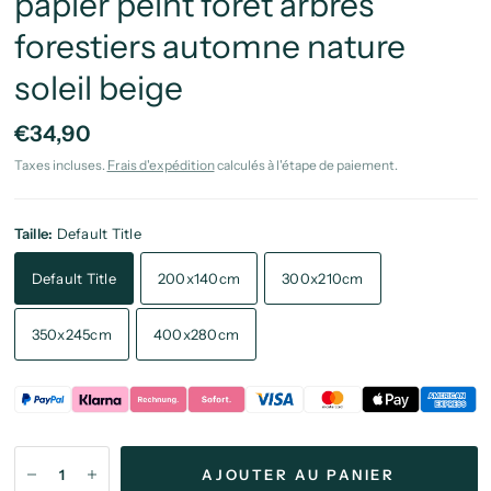
papier peint forêt arbres
forestiers automne nature
soleil beige
€34,90
Taxes incluses.
Frais d'expédition
calculés à l'étape de paiement.
Taille:
Default Title
Default Title
200x140cm
300x210cm
350x245cm
400x280cm
AJOUTER AU PANIER