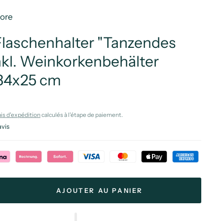
More
laschenhalter "Tanzendes
nkl. Weinkorkenbehälter
 34x25 cm
ais d'expédition
calculés à l'étape de paiement.
avis
AJOUTER AU PANIER