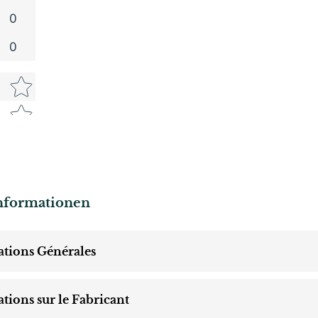
0
0
Star rating
nformationen
tions Générales
tions sur le Fabricant