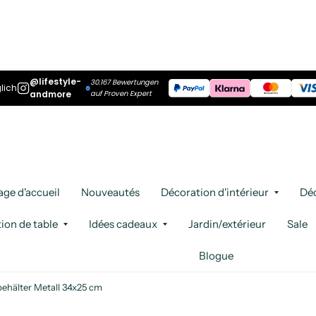
@lifestyle-
30.167 Bewertungen
lich
andmore
auf Proven Expert
age d'accueil
Nouveautés
Décoration d'intérieur
Déc
ion de table
Idées cadeaux
Jardin/extérieur
Sale
Blogue
ehälter Metall 34x25 cm