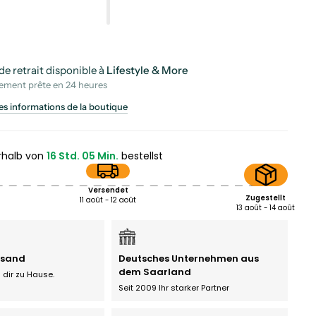
de retrait disponible à
Lifestyle & More
lement prête en 24 heures
les informations de la boutique
rhalb von
16 Std. 05 Min.
bestellst
Versendet
Zugestellt
11 août - 12 août
13 août - 14 août
rsand
Deutsches Unternehmen aus
dem Saarland
 dir zu Hause.
Seit 2009 Ihr starker Partner