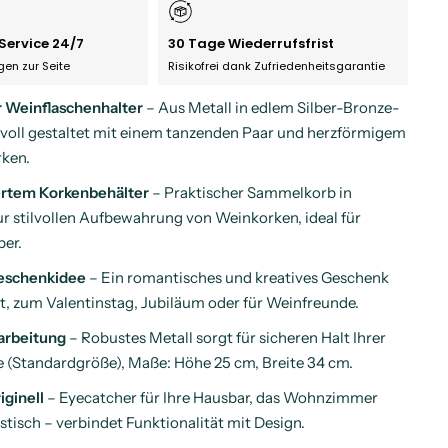
Service 24/7
30 Tage Wiederrufsfrist
agen zur Seite
Risikofrei dank Zufriedenheitsgarantie
r Weinflaschenhalter
– Aus Metall in edlem Silber-Bronze-
bevoll gestaltet mit einem tanzenden Paar und herzförmigem
rken.
iertem Korkenbehälter
– Praktischer Sammelkorb in
r stilvollen Aufbewahrung von Weinkorken, ideal für
er.
eschenkidee
– Ein romantisches und kreatives Geschenk
t, zum Valentinstag, Jubiläum oder für Weinfreunde.
arbeitung
– Robustes Metall sorgt für sicheren Halt Ihrer
 (Standardgröße), Maße: Höhe 25 cm, Breite 34 cm.
riginell
– Eyecatcher für Ihre Hausbar, das Wohnzimmer
stisch – verbindet Funktionalität mit Design.