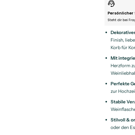
Persönlicher 
Steht dir bei Fr
Dekorative
Finish, lie
Korb für Ko
Mit integr
Herzform zu
Weinliebhab
Perfekte G
zur Hochzei
Stabile Ver
Weinflasche
Stilvoll & o
oder den Es