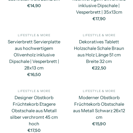
inklusive Dipschale |
€14,90
Vesperbrett | 35x13cm
€17,90
LIFESTYLE & MORE
LIFESTYLE & MORE
SCHNELLANSICHT
SC
Servierbrett Servierplatte
Dekoratives Tablett
aus hochwertigem
Holzschale Schale Braun
Olivenholz inklusive
aus Holz Länge 51 cm
Dipschale | Vesperbrett |
Breite 32 cm
28x13 cm
€22,50
€16,50
LIFESTYLE & MORE
LIFESTYLE & MORE
SCHNELLANSICHT
SC
Designer Obstkorb
Moderner Obstkorb
Früchtekorb Etagere
Früchtekorb Obstschale
Obstschale aus Metall
aus Metall Schwarz 26x12
silber verchromt 45 cm
cm
hoch
€15,90
€17,50