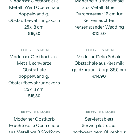
Moderner Obstkorb aus
Moderne Blumenschale
Metall, Weiß Obstschale
aus Metall Silber
doppelwandig,
Durchmesser 16 cm für
Obstaufbewahrungskorb
Kerzenleuchter
25x13 cm
Kerzenständer Wedding
€15,50
€12,50
LIFESTYLE & MORE
LIFESTYLE & MORE
SCHNELLANSICHT
SC
Moderner Obstkorb aus
Moderne Deko Schale
Metall, schwarze
Obstschale aus Keramik
Obstschale
gold/braun Länge 36,5 cm
doppelwandig,
€14,90
Obstaufbewahrungskorb
25x13 cm
€15,50
LIFESTYLE & MORE
LIFESTYLE & MORE
SCHNELLANSICHT
SC
Moderner Obstkorb
Serviertablett
Früchtekorb Obstschale
Servierplatte aus
aus Metall weiß 26x12 cm
hochwertigem Olivenholz