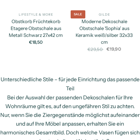
SALE
LIFESTYLE & MORE
GILDE
SCHNELLANSICHT
SC
Obstkorb Früchtekorb
Moderne Dekoschale
Etagere Obstschale aus
Obstschale 'Sophia' aus
Metall Schwarz 27x42 cm
Keramik weiß/silber 32x33
cm
€18,50
€19,90
€29,50
Unterschiedliche Stile – für jede Einrichtung das passende
Teil
Bei der Auswahl der passenden Dekoschalen für Ihre
Wohnräume gilt es, auf den ungefähren Stil zu achten.
Nur, wenn Sie die Ziergegenstände möglichst aufeinander
und auf Ihre Möbel anpassen, erhalten Sie ein
harmonisches Gesamtbild. Doch welche Vasen fügen sich