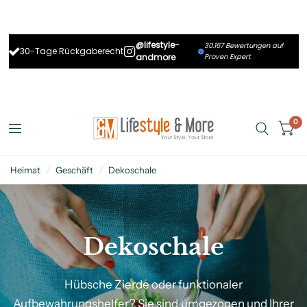
@lifestyle-
30.167 Bewertungen auf
30-Tage Rückgaberecht
andmore
Proven Expert
0
Heimat
/
Geschäft
/
Dekoschale
Dekoschale
Hübsche
Zierde
oder
funktionaler
Aufbewahrungshelfer?
Sie
sind
umgezogen
und
Ihrer