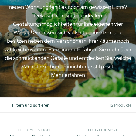
neuen
Wohnung
fehlt
es
noch
am
gewissen
Extra?
Dekoschalen
sind
die
idealen
Gestaltungsmöglichkeiten
für
Ihre
eigenen
vier
Wände!
Sie
lassen
sich
vielseitig
einsetzen
und
besitzen
neben
dem
Verschönern
Ihrer
Räume
noch
zahlreiche
weitere
Funktionen.
Erfahren
Sie
mehr
über
die
schmückenden
Gefäße
und
entdecken
Sie,
welche
Variante
zu
Ihrem
Einrichtungsstil
passt.
Mehr
erfahren
Filtern und sortieren
12 Produkte
LIFESTYLE & MORE
LIFESTYLE & MORE
SCHNELLANSICHT
SC