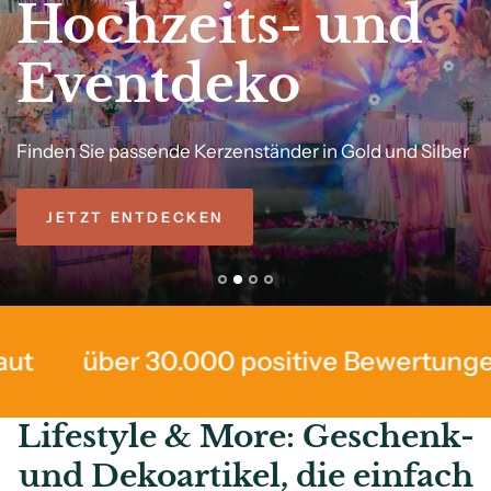
Hochzeits- und
Eventdeko
Finden
Sie
passende
Kerzenständer
in
Gold
und
Silber
Edle
Raumdüfte
-
von
Hand
gefertigt
seit
1899
JETZT ENTDECKEN
 30.000 positive Bewertungen bei Prov
Lifestyle & More: Geschenk-
und Dekoartikel, die einfach