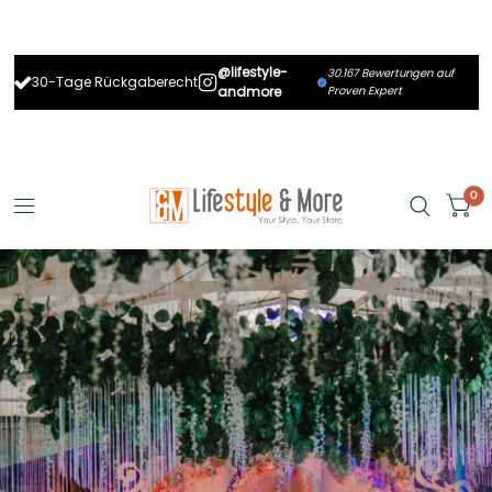
@lifestyle-
30.167 Bewertungen auf
30-Tage Rückgaberecht
andmore
Proven Expert
0