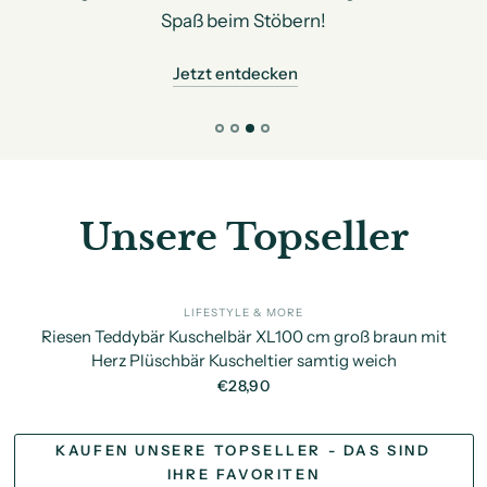
Spaß beim Stöbern!
Jetzt entdecken
Unsere Topseller
LIFESTYLE & MORE
SC
Riesen Teddybär Kuschelbär XL100 cm groß braun mit
Herz Plüschbär Kuscheltier samtig weich
€28,90
KAUFEN UNSERE TOPSELLER - DAS SIND
IHRE FAVORITEN