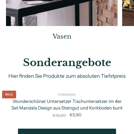
Wanddekoration
Vasen
Sonderangebote
Hier finden Sie Produkte zum absoluten Tiefstpreis
SALE
FORMANO
SC
Wunderschöner Untersetzer Tischuntersetzer im 4er
Set Mandala Design aus Steingut und Korkboden bunt
€5,90
€13,50