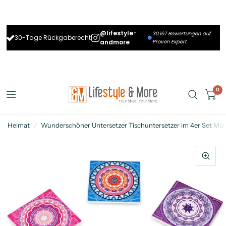
@lifestyle-
30.167 Bewertungen auf
30-Tage Rückgaberecht
andmore
Proven Expert
0
Heimat
/
Wunderschöner Untersetzer Tischuntersetzer im 4er Set Ma