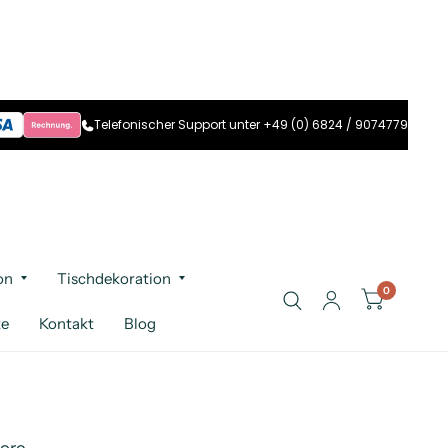
Telefonischer Support unter +49 (0) 6824 / 9074779
on
Tischdekoration
0
te
Kontakt
Blog