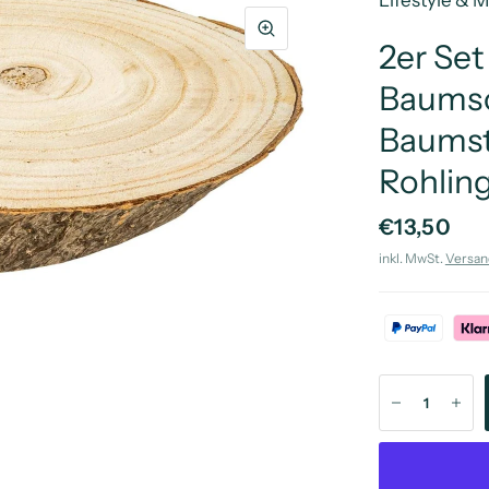
Lifestyle & 
2er Set
Baumsc
Baumst
Rohling
€13,50
inkl. MwSt.
Versan