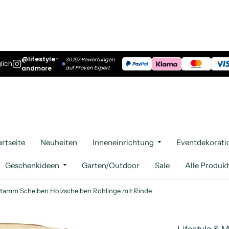
@lifestyle-
30.167 Bewertungen
lich
andmore
auf Proven Expert
artseite
Neuheiten
Inneneinrichtung
Eventdekorati
Geschenkideen
Garten/Outdoor
Sale
Alle Produk
tamm Scheiben Holzscheiben Rohlinge mit Rinde