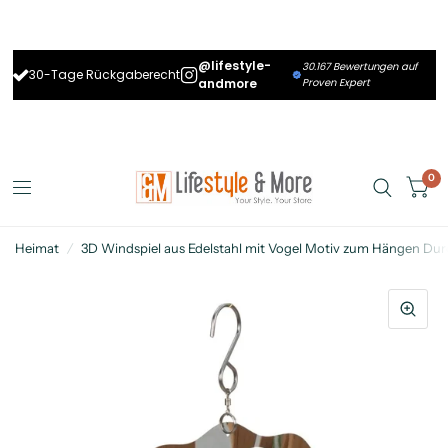
@lifestyle-
30.167 Bewertungen auf
30-Tage Rückgaberecht
andmore
Proven Expert
0
Heimat
/
3D Windspiel aus Edelstahl mit Vogel Motiv zum Hängen D