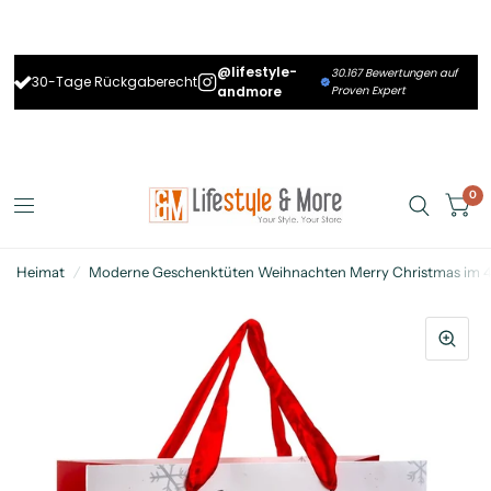
@lifestyle-
30.167 Bewertungen auf
30-Tage Rückgaberecht
andmore
Proven Expert
0
Heimat
/
Moderne Geschenktüten Weihnachten Merry Christmas im 